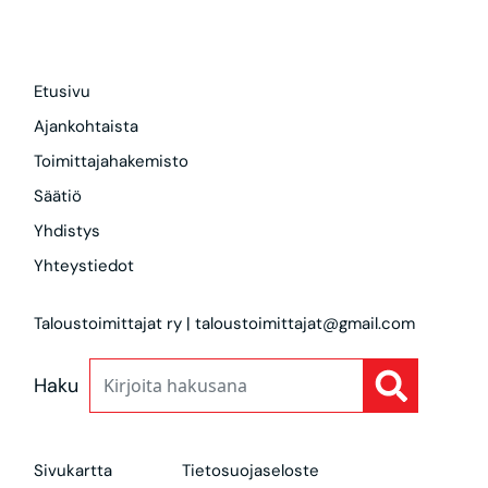
Etusivu
Ajankohtaista
Toimittajahakemisto
Säätiö
Yhdistys
Yhteystiedot
Taloustoimittajat ry | taloustoimittajat@gmail.com
Haku
Sivukartta
Tietosuojaseloste