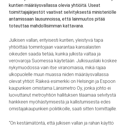
kuntien määräysvallassa olevia yhtiöitä. Useat
toimittajajärjestöt vaativat selvityksestä ministeriölle
antamissaan lausunnoissa, että lainmuutos pitää
toteuttaa mahdollisimman kattavana.
Julkisen vallan, erityisesti kuntien, yleistyvä tapa
yhtiöittää toimintojaan vaarantaa kansalaisten
oikeuden saada tietää, kuinka julkista valtaa ja
verovaroja Suomessa käytetään. Julkisuuslaki koskee
nykymuodossa vain itse viranomaisia, mikä rajaa
ulkopuolelle muun muassa niiden määräysvallassa
olevat yhtiöt. Räikeä esimerkki on Helsingin ja Espoon
kaupunkien omistama Länsimetro Oy, jonka johto ei
luovuttanut metroyhtiön hallituksen tilaamaa selvitystä
hankkeen myöhästymisestä ja kallistumisesta edes
omistajakaupunkien poliitikoille, saati sitten toimittajille.
“On kestämätöntä, että julkisen vallan ja rahan käyttö