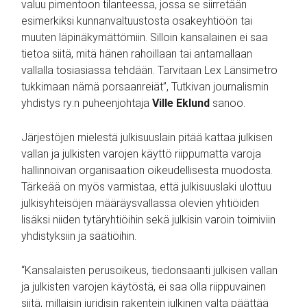
valuu pimentoon tilanteessa, jossa se siirretään
esimerkiksi kunnanvaltuustosta osakeyhtiöön tai
muuten läpinäkymättömiin. Silloin kansalainen ei saa
tietoa siitä, mitä hänen rahoillaan tai antamallaan
vallalla tosiasiassa tehdään. Tarvitaan Lex Länsimetro
tukkimaan nämä porsaanreiät”, Tutkivan journalismin
yhdistys ry:n puheenjohtaja
Ville Eklund
sanoo.
Järjestöjen mielestä julkisuuslain pitää kattaa julkisen
vallan ja julkisten varojen käyttö riippumatta varoja
hallinnoivan organisaation oikeudellisesta muodosta.
Tärkeää on myös varmistaa, että julkisuuslaki ulottuu
julkisyhteisöjen määräysvallassa olevien yhtiöiden
lisäksi niiden tytäryhtiöihin sekä julkisin varoin toimiviin
yhdistyksiin ja säätiöihin.
“Kansalaisten perusoikeus, tiedonsaanti julkisen vallan
ja julkisten varojen käytöstä, ei saa olla riippuvainen
siitä, millaisin juridisin rakentein julkinen valta päättää