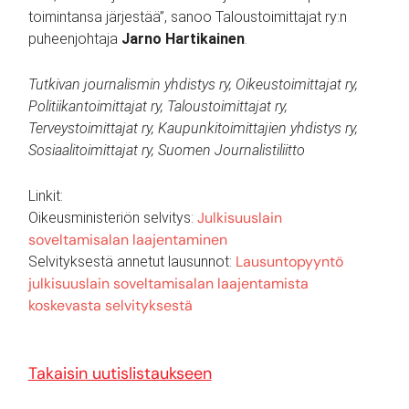
toimintansa järjestää”, sanoo Taloustoimittajat ry:n
puheenjohtaja
Jarno Hartikainen
.
Tutkivan journalismin yhdistys ry, Oikeustoimittajat ry,
Politiikantoimittajat ry, Taloustoimittajat ry,
Terveystoimittajat ry, Kaupunkitoimittajien yhdistys ry,
Sosiaalitoimittajat ry, Suomen Journalistiliitto
Linkit:
Julkisuuslain
Oikeusministeriön selvitys:
soveltamisalan laajentaminen
Lausuntopyyntö
Selvityksestä annetut lausunnot:
julkisuuslain soveltamisalan laajentamista
koskevasta selvityksestä
Takaisin uutislistaukseen