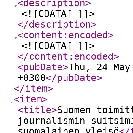
<description
>
<![CDATA[ ]]>
</description
>
<content:encoded
>
<![CDATA[ ]]>
</content:encoded
>
<pubDate
>
Thu, 24 May
+0300
</pubDate
>
</item
>
<item
>
<title
>
Suomen toimit
journalismin suitsim
suomalainen yleisö
</