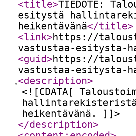
<title
>
TIEDOTE: Talo
esitystä hallintarek
heikentävänä
</title
>
<link
>
https://talous
vastustaa-esitysta-h
<guid
>
https://talous
vastustaa-esitysta-h
<description
>
<![CDATA[ Taloustoi
hallintarekisterist
heikentävänä. ]]>
</description
>
<content:encoded
>