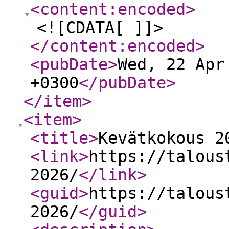
<content:encoded
>
<![CDATA[ ]]>
</content:encoded
>
<pubDate
>
Wed, 22 Apr
+0300
</pubDate
>
</item
>
<item
>
<title
>
Kevätkokous 2
<link
>
https://talous
2026/
</link
>
<guid
>
https://talous
2026/
</guid
>