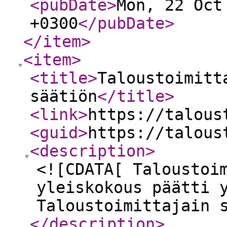
<pubDate
>
Mon, 22 Oct
+0300
</pubDate
>
</item
>
<item
>
<title
>
Taloustoimitt
säätiön
</title
>
<link
>
https://talous
<guid
>
https://talous
<description
>
<![CDATA[ Taloustoi
yleiskokous päätti 
Taloustoimittajain 
</description
>