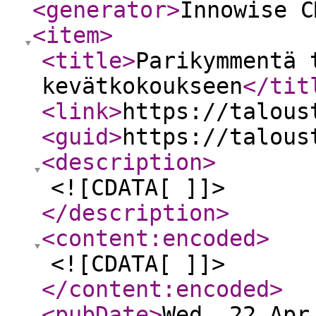
<generator
>
Innowise C
<item
>
<title
>
Parikymmentä 
kevätkokoukseen
</tit
<link
>
https://talous
<guid
>
https://talous
<description
>
<![CDATA[ ]]>
</description
>
<content:encoded
>
<![CDATA[ ]]>
</content:encoded
>
<pubDate
>
Wed, 22 Apr