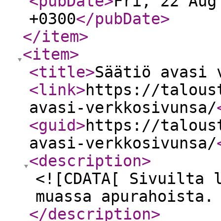
<pubDate
>
Fri, 22 Aug
+0300
</pubDate
>
</item
>
<item
>
<title
>
Säätiö avasi 
<link
>
https://talous
avasi-verkkosivunsa/
<guid
>
https://talous
avasi-verkkosivunsa/
<description
>
<![CDATA[ Sivuilta 
muassa apurahoista.
</description
>