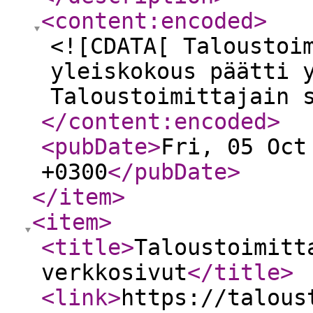
<content:encoded
>
<![CDATA[ Taloustoi
yleiskokous päätti 
Taloustoimittajain 
</content:encoded
>
<pubDate
>
Fri, 05 Oct
+0300
</pubDate
>
</item
>
<item
>
<title
>
Taloustoimitt
verkkosivut
</title
>
<link
>
https://talous