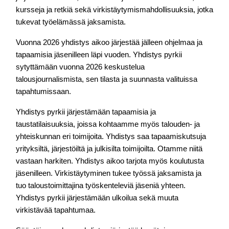
kursseja ja retkiä sekä virkistäytymismahdollisuuksia, jotka 
tukevat työelämässä jaksamista.
Vuonna 2026 yhdistys aikoo järjestää jälleen ohjelmaa ja 
tapaamisia jäsenilleen läpi vuoden. Yhdistys pyrkii 
sytyttämään vuonna 2026 keskustelua 
talousjournalismista, sen tilasta ja suunnasta valituissa 
tapahtumissaan.
Yhdistys pyrkii järjestämään tapaamisia ja 
taustatilaisuuksia, joissa kohtaamme myös talouden- ja 
yhteiskunnan eri toimijoita. Yhdistys saa tapaamiskutsuja 
yrityksiltä, järjestöiltä ja julkisilta toimijoilta. Otamme niitä 
vastaan harkiten. Yhdistys aikoo tarjota myös koulutusta 
jäsenilleen. Virkistäytyminen tukee työssä jaksamista ja 
tuo taloustoimittajina työskenteleviä jäseniä yhteen. 
Yhdistys pyrkii järjestämään ulkoilua sekä muuta 
virkistävää tapahtumaa.