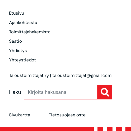
Etusivu
Ajankohtaista
Toimittajahakemisto
Säätiö
Yhdistys
Yhteystiedot
Taloustoimittajat ry | taloustoimittajat@gmail.com
Haku
Sivukartta
Tietosuojaseloste