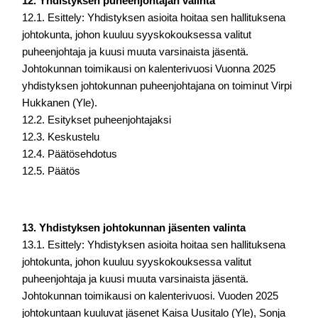
12. Yhdistyksen puheenjohtajan valinta
12.1. Esittely: Yhdistyksen asioita hoitaa sen hallituksena 
johtokunta, johon kuuluu 
syyskokouksessa valitut 
puheenjohtaja ja kuusi muuta varsinaista jäsentä. 
Johtokunnan 
toimikausi on kalenterivuosi 
Vuonna 2025 
yhdistyksen johtokunnan puheenjohtajana on toiminut Virpi 
Hukkanen (Yle).
12.2. Esitykset puheenjohtajaksi 
12.3. Keskustelu 
12.4. Päätösehdotus 
12.5. Päätös
13. Yhdistyksen johtokunnan jäsenten valinta
13.1. Esittely: Yhdistyksen asioita hoitaa sen hallituksena 
johtokunta, johon kuuluu 
syyskokouksessa valitut 
puheenjohtaja ja kuusi muuta varsinaista jäsentä. 
Johtokunnan 
toimikausi on kalenterivuosi. 
Vuoden 2025 
johtokuntaan kuuluvat jäsenet Kaisa Uusitalo (Yle), Sonja 