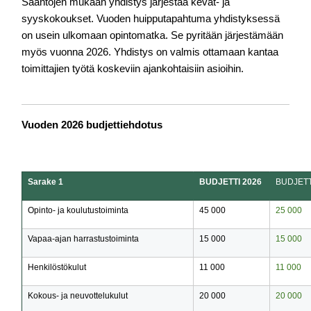
Sääntöjen mukaan yhdistys järjestää kevät- ja 
syyskokoukset. Vuoden huipputapahtuma yhdistyksessä 
on usein ulkomaan opintomatka. Se pyritään järjestämään 
myös vuonna 2026. Yhdistys on valmis ottamaan kantaa 
toimittajien työtä koskeviin 
ajankohtaisiin asioihin.
Vuoden 2026 budjettiehdotus
Sarake 1
BUDJETTI 2026
BUDJETT
Opinto- ja koulutustoiminta
45 000
25 000
Vapaa-ajan harrastustoiminta
15 000
15 000
Henkilöstökulut
11 000
11 000
Kokous- ja neuvottelukulut
20 000
20 000