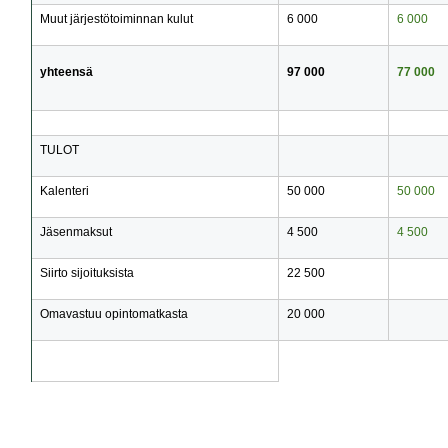
Muut järjestötoiminnan kulut
6 000
6 000
yhteensä
97 000
77 000
TULOT
Kalenteri
50 000
50 000
Jäsenmaksut
4 500
4 500
Siirto sijoituksista
22 500
Omavastuu opintomatkasta
20 000