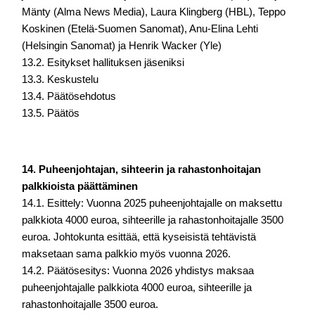
Mänty (Alma News Media), Laura Klingberg (HBL), Teppo 
Koskinen (Etelä-Suomen Sanomat), Anu-Elina Lehti 
(Helsingin Sanomat) ja Henrik Wacker (Yle) 
13.2. Esitykset hallituksen jäseniksi 
13.3. Keskustelu 
13.4. Päätösehdotus 
13.5. Päätös
14. Puheenjohtajan, sihteerin ja rahastonhoitajan 
palkkioista päättäminen
14.1. Esittely: Vuonna 2025 puheenjohtajalle on maksettu 
palkkiota 4000 euroa, 
sihteerille ja rahastonhoitajalle 3500 
euroa. Johtokunta esittää, että kyseisistä tehtävistä 
maksetaan sama palkkio myös vuonna 2026.
14.2. Päätösesitys: Vuonna 2026 yhdistys maksaa 
puheenjohtajalle palkkiota 4000 
euroa, sihteerille ja 
rahastonhoitajalle 3500 euroa.