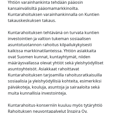
Yhtiön varainhankinta tehdään pääosin
kansainvälisiltä pääomamarkkinoilta.
Kuntarahoituksen varainhankinnalla on Kuntien
takauskeskuksen takaus.
Kuntarahoituksen tehtävänä on turvata kuntien
investointien ja valtion tukeman sosiaalisen
asuntotuotannon rahoitus kilpailukykyisesti
kaikissa markkinatilanteissa. Yhtiön asiakkaita
ovat Suomen kunnat, kuntayhtymät, niiden
määräysvallassa olevat yhtiöt sekä yleishyödylliset
asuntoyhteisöt. Asiakkaat rahoittavat
Kuntarahoituksen tarjoamilla rahoitusratkaisuilla
sosiaalisia ja yleishyödyllisiä kohteita, esimerkiksi
päiväkoteja, kouluja, asuntoja ja sairaaloita sekä
muita kunnallisia investointeja.
Kuntarahoitus-konserniin kuuluu myös tytäryhtiö
Rahoituksen neuvontapalvelut Inspira Oy.