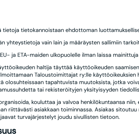
ää tietoja tietokannoistaan ehdottoman luottamuksellise
 yhteystietoja vain lain ja määräysten sallimiin tarkoit
 EU- ja ETA-maiden ulkopuolelle ilman laissa mainittuja 
käyttöoikeuden haltija täyttää käyttöoikeuden saamisen
ilmoittamaan Taloustoimittajat ry:lle käyttöoikeuksien 
stä olosuhteissaan tapahtuvista muutoksista, jotka voi
tamussuhdetta tai rekisteröityjen yksityisyyden tiedolli
organisoida, kouluttaa ja valvoa henkilökuntaansa niin, 
an riittävästi asiakkaan toiminnassa. Asiakas sitoutuu
aavat turvajärjestelyt joudu sivullisten tietoon.
isuus