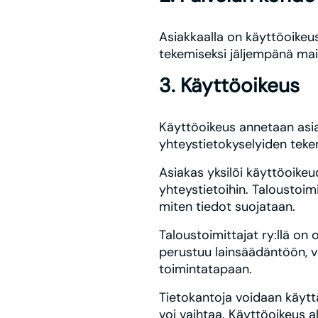
Asiakkaalla on käyttöoikeus
tekemiseksi jäljempänä main
3. Käyttöoikeus
Käyttöoikeus annetaan asia
yhteystietokyselyiden tekem
Asiakas yksilöi käyttöoikeu
yhteystietoihin. Taloustoimi
miten tiedot suojataan.
Taloustoimittajat ry:llä on 
perustuu lainsäädäntöön, vi
toimintatapaan.
Tietokantoja voidaan käyttä
voi vaihtaa. Käyttöoikeus 