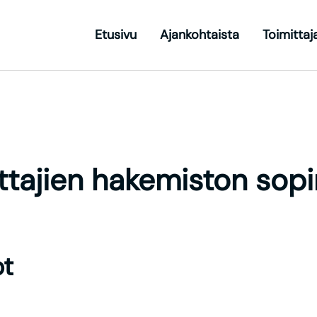
Etusivu
Ajankohtaista
Toimitta
Toggle Dropd
ittajien hakemiston so
t