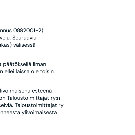
tunnus 0892001-2)
velu. Seuraavia
akas) välisessä
a päätöksellä ilman
llei laissa ole toisin
Ylivoimaisena esteenä
n Taloustoimittajat ry:n
elviä. Taloustoimittajat ry
danneesta ylivoimaisesta