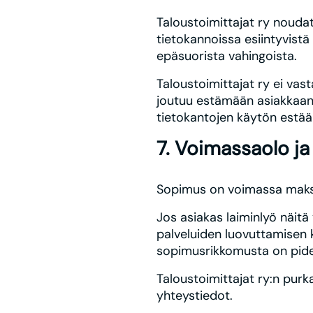
Taloustoimittajat ry noudat
tietokannoissa esiintyvistä 
epäsuorista vahingoista.
Taloustoimittajat ry ei vast
joutuu estämään asiakkaan 
tietokantojen käytön estää 
7. Voimassaolo ja
Sopimus on voimassa maksu
Jos asiakas laiminlyö näitä 
palveluiden luovuttamisen ku
sopimusrikkomusta on pidet
Taloustoimittajat ry:n pur
yhteystiedot.