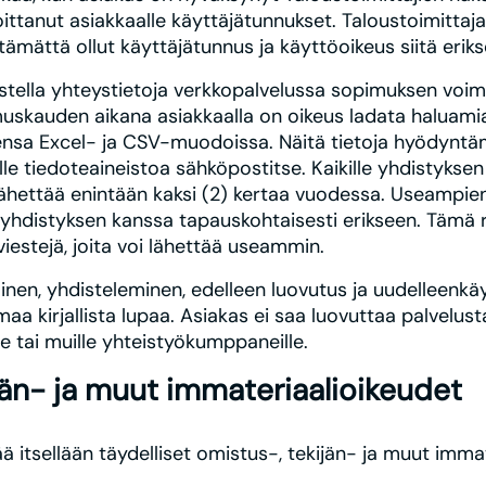
oittanut asiakkaalle käyttäjätunnukset. Taloustoimittaja
ämättä ollut käyttäjätunnus ja käyttöoikeus siitä erik
astella yhteystietoja verkkopalvelussa sopimuksen voim
uskauden aikana asiakkaalla on oikeus ladata haluami
ensa Excel- ja CSV-muodoissa. Näitä tietoja hyödyntäm
lle tiedoteaineistoa sähköpostitse. Kaikille yhdistyksen
 lähettää enintään kaksi (2) kertaa vuodessa. Useampie
yhdistyksen kanssa tapauskohtaisesti erikseen. Tämä raj
viestejä, joita voi lähettää useammin.
inen, yhdisteleminen, edelleen luovutus ja uudelleenkäy
maa kirjallista lupaa. Asiakas ei saa luovuttaa palvelus
e tai muille yhteistyökumppaneille.
jän- ja muut immateriaalioikeudet
ää itsellään täydelliset omistus-, tekijän- ja muut imma