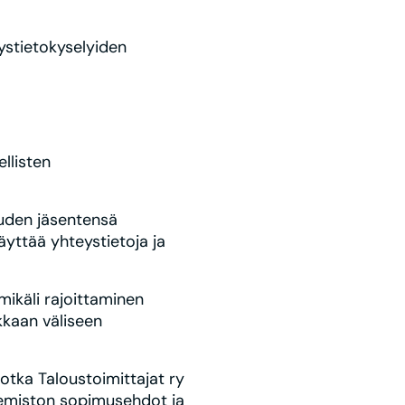
eystietokyselyiden
llisten
keuden jäsentensä
äyttää yhteystietoja ja
 mikäli rajoittaminen
kkaan väliseen
jotka Taloustoimittajat ry
akemiston sopimusehdot ja