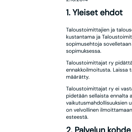
1. Yleiset ehdot
Taloustoimittajien ja tal
kustantama ja Taloustoimit
sopimusehtoja sovelletaan T
sopimuksessa.
Taloustoimittajat ry pidät
ennakkoilmoitusta. Laissa t
määrätty.
Taloustoimittajat ry ei vas
pidetään sellaista ennalta 
vaikutusmahdollisuuksien ulk
on velvollinen ilmoittamaan
esteestä.
2. Palvelun kohde