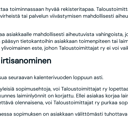
taa toiminnassaan hyvää rekisteritapaa. Taloustoimitta
virheistä tai palvelun viivästymisen mahdollisesti aiheutt
aa asiakkaalle mahdollisesti aiheutuvista vahingoista, j
pääsyn tietokantoihin asiakkaan toimenpiteen tai laimi
ylivoimainen este, johon Taloustoimittajat ry ei voi vai
 irtisanominen
a seuraavan kalenterivuoden loppuun asti.
yleisiä sopimusehtoja, voi Taloustoimittajat ry lopettaa 
nnes laiminlyönnit on korjattu. Ellei asiakas korjaa lai
tävä olennaisena, voi Taloustoimittajat ry purkaa so
kaessa sopimuksen on asiakkaan välittömästi tuhottava