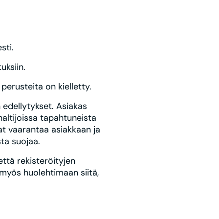
sti.
uksiin.
perusteita on kielletty.
 edellytykset. Asiakas
haltijoissa tapahtuneista
vat vaarantaa asiakkaan ja
sta suojaa.
että rekisteröityjen
 myös huolehtimaan siitä,