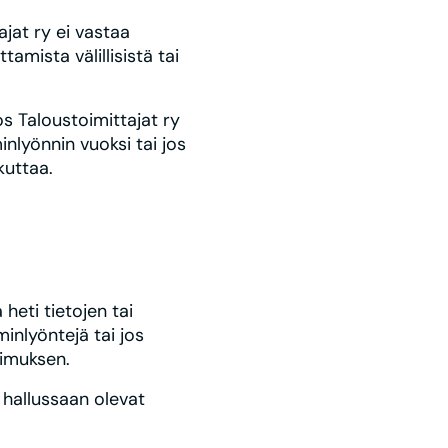
jat ry ei vastaa
amista välillisistä tai
os Taloustoimittajat ry
nlyönnin vuoksi tai jos
kuttaa.
heti tietojen tai
minlyöntejä tai jos
pimuksen.
 hallussaan olevat