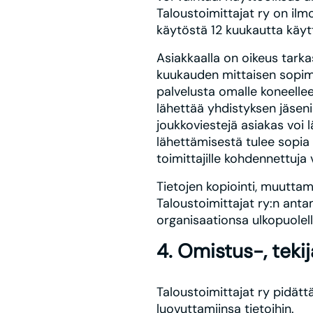
Taloustoimittajat ry on ilm
käytöstä 12 kuukautta käytt
Asiakkaalla on oikeus tark
kuukauden mittaisen sopim
palvelusta omalle koneelle
lähettää yhdistyksen jäseni
joukkoviestejä asiakas voi
lähettämisestä tulee sopia 
toimittajille kohdennettuja 
Tietojen kopiointi, muuttam
Taloustoimittajat ry:n anta
organisaationsa ulkopuolell
4. Omistus-, teki
Taloustoimittajat ry pidätt
luovuttamiinsa tietoihin.