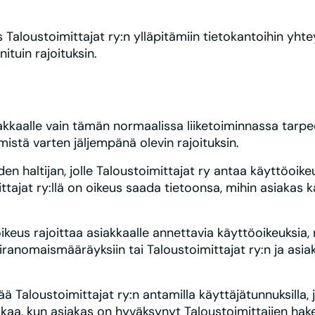
 Taloustoimittajat ry:n ylläpitämiin tietokantoihin yht
ituin rajoituksin.
kkaalle vain tämän normaalissa liiketoiminnassa tarpee
istä varten jäljempänä olevin rajoituksin.
den haltijan, jolle Taloustoimittajat ry antaa käyttöoi
ttajat ry:llä on oikeus saada tietoonsa, mihin asiakas k
oikeus rajoittaa asiakkaalle annettavia käyttöoikeuksia,
ranomaismääräyksiin tai Taloustoimittajat ry:n ja asia
ä Taloustoimittajat ry:n antamilla käyttäjätunnuksilla, 
alkaa, kun asiakas on hyväksynyt Taloustoimittajien h