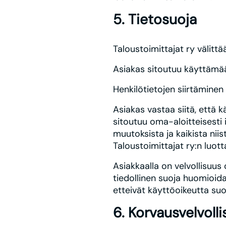
5. Tietosuoja
Taloustoimittajat ry välitt
Asiakas sitoutuu käyttämään
Henkilötietojen siirtäminen
Asiakas vastaa siitä, että 
sitoutuu oma-aloitteisesti 
muutoksista ja kaikista nii
Taloustoimittajat ry:n luot
Asiakkaalla on velvollisuus 
tiedollinen suoja huomioida
etteivät käyttöoikeutta suoj
6. Korvausvelvoll