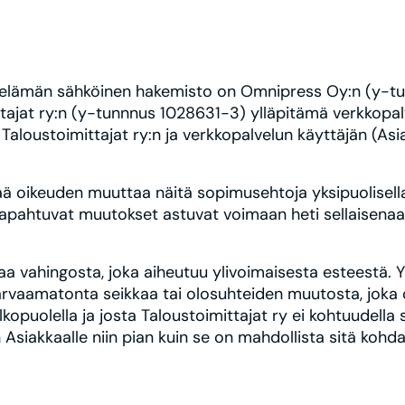
ouselämän sähköinen hakemisto on Omnipress Oy:n (y-
tajat ry:n (y-tunnnus 1028631-3) ylläpitämä verkkopal
aloustoimittajat ry:n ja verkkopalvelun käyttäjän (Asi
tää oikeuden muuttaa näitä sopimusehtoja yksipuolisell
apahtuvat muutokset astuvat voimaan heti sellaisenaan e
taa vahingosta, joka aiheutuu ylivoimaisesta esteestä. 
arvaamatonta seikkaa tai olosuhteiden muutosta, joka o
opuolella ja josta Taloustoimittajat ry ei kohtuudella s
 Asiakkaalle niin pian kuin se on mahdollista sitä koh