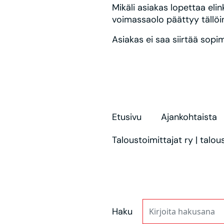
Mikäli asiakas lopettaa elin
voimassaolo päättyy tällöin
Asiakas ei saa siirtää sopi
Etusivu
Ajankohtaista
Taloustoimittajat ry | tal
Haku