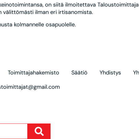
keinotoimintansa, on siitä ilmoitettava Taloustoimittaja
 välittömästi ilman eri irtisanomista.
musta kolmannelle osapuolelle.
Toimittajahakemisto
Säätiö
Yhdistys
Yh
oustoimittajat@gmail.com