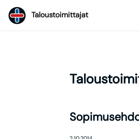
Taloustoimittajat
Taloustoim
Sopimusehdo
2.10.2014