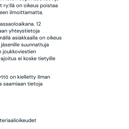
t ry:llä on oikeus poistaa
seen ilmoittamatta.
assaoloaikana. 12
aan yhteystietoja
ällä asiakkaalla on oikeus
 jäsenille suunnattuja
n joukkoviestien
oitus ei koske tietyille
ttö on kielletty ilman
ta saamiaan tietoja
teriaalioikeudet