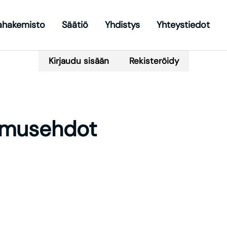
jahakemisto
Säätiö
Yhdistys
Yhteystiedot
own
Toggle Dropdown
Kirjaudu sisään
Rekisteröidy
pimusehdot